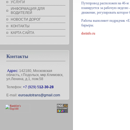
УСЛУГИ
Путепровод расположен на 46-м 
планируется за рабочую неделю -
ИНФОРМАЦИЯ ДЛЯ
движение, регулировать которое
ВОДИТЕЛЕЙ
НОВОСТИ ДОРОГ
Работы выполняет подрядчик «Е
барьеры.
КОНТАКТЫ
КАРТА САЙТА
dorinfo.ru
Контакты
Адрес:
142180, Московская
область, г.Подольск, мкр.Климовск,
ул.Ленина, д.1, пом.58
Телефон:
+7 (929) 5
12-30-28
E-mail:
euroautotrans@gmail.com