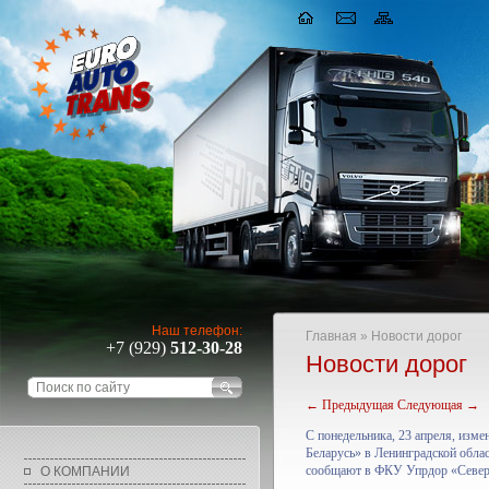
Наш телефон:
Главная
» Новости дорог
+7 (929)
512-30-28
Новости дорог
← Предыдущая
Следующая →
С понедельника, 23 апреля, изме
Беларусь» в Ленинградской обла
сообщают в ФКУ Упрдор «Север
О КОМПАНИИ